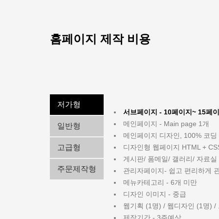
홈페이지 제작 비용
저가형
서브페이지 - 10페이지~ 15페
메인페이지 - Main page 1개
일반형
메인페이지 디자인, 100% 코딩
고급형
디자인형 웹페이지 HTML + C
게시판/ 폼메일/ 갤러리/ 자료실
주문제작형
관리자페이지- 쉽고 편리하게 
메뉴카테고리 - 6개 미만
디자인 이미지 - 중급
웹기획 (1명) / 웹디자인 (1명) 
제작기간 - 3주예상